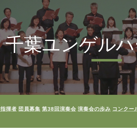
ip to main content
Skip to navigat
千葉ユンゲルハ
任指揮者
団員募集
第38回演奏会
演奏会の歩み
コンクー