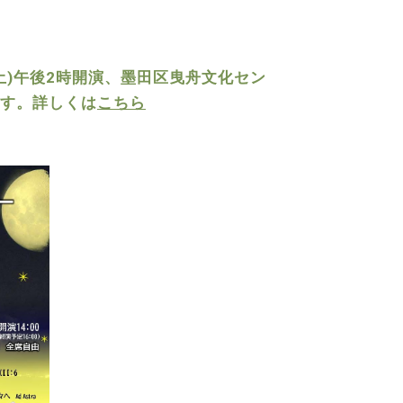
〉
日(土)午後2時開演、墨田区曳舟文化セン
す。詳しくは
こちら