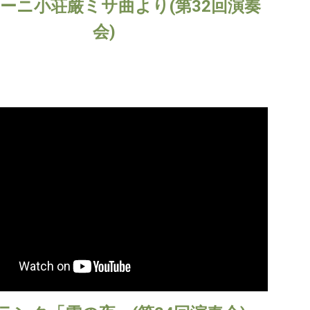
ーニ小荘厳ミサ曲より(第32回演奏
会)