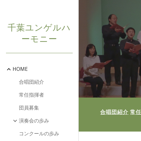
Sk
千葉ユンゲルハ
ーモニー
HOME
合唱団紹介
常任指揮者
団員募集
合唱団紹介
常
演奏会の歩み
コンクールの歩み