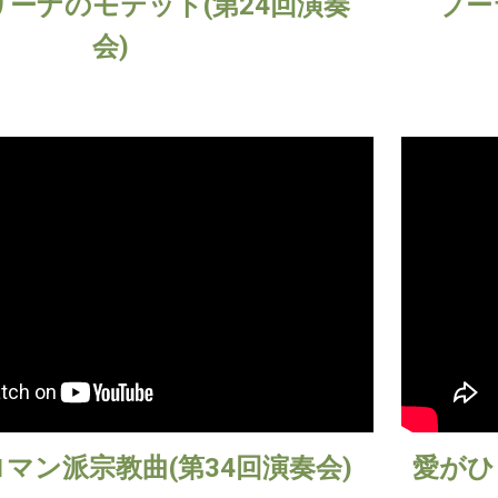
ーナのモテット(第24回演奏
プー
会)
マン派宗教曲(第34回演奏会)
愛がひ