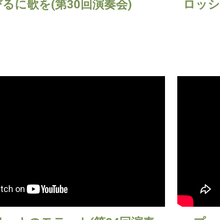
るに歌を(第30回演奏会)
ロッシ